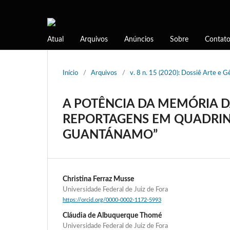
Atual
Arquivos
Anúncios
Sobre
Contat
Início
/
Arquivos
/
v. 8 n. 15 (2020): Dossiê Arte e 
A POTÊNCIA DA MEMÓRIA 
REPORTAGENS EM QUADRINH
GUANTÁNAMO”
Christina Ferraz Musse
Universidade Federal de Juiz de Fora
https://orcid.org/0000-0002-1172-5993
Cláudia de Albuquerque Thomé
Universidade Federal de Juiz de Fora