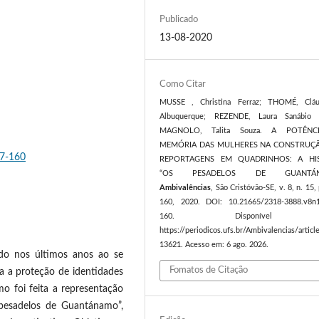
Publicado
13-08-2020
Como Citar
MUSSE , Christina Ferraz; THOMÉ, Cláu
Albuquerque; REZENDE, Laura Sanábio F
MAGNOLO, Talita Souza. A POTÊNC
MEMÓRIA DAS MULHERES NA CONSTRUÇ
27-160
REPORTAGENS EM QUADRINHOS: A HI
“OS PESADELOS DE GUANTÁN
Ambivalências
, São Cristóvão-SE, v. 8, n. 15,
160, 2020. DOI: 10.21665/2318-3888.v8n
160. Disponível 
https://periodicos.ufs.br/Ambivalencias/artic
13621. Acesso em: 6 ago. 2026.
do nos últimos anos ao se
Fomatos de Citação
za a proteção de identidades
mo foi feita a representação
pesadelos de Guantánamo”,