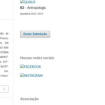
B2
- Antropologia
Quadriênio 2021-2024
Enviar Submissão
dia de
reesz;
IA DA
ÃO DAS
STÓRIA
AMO”.
Nossas redes sociais
 p. 127–
15p127-
em:
le/view/
Associação