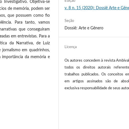
Edição
o Investigativo. Objetiva-se
v. 8 n. 15 (2020): Dossiê Arte e Gên
cios de memória, podem ser
inhos, que possuem como fio
Seção
lência. Para tanto, vamos
Dossiê: Arte e Gênero
 narrativas que conseguiram
seadas em entrevistas. Para a
ítica da Narrativa, de Luiz
Licença
e jornalismo em quadrinhos,
 à importância da memória e
Os autores concedem à revista Ambival
todos os direitos autorais referent
trabalhos publicados. Os conceitos em
em artigos assinados são de abso
exclusiva responsabilidade de seus auto