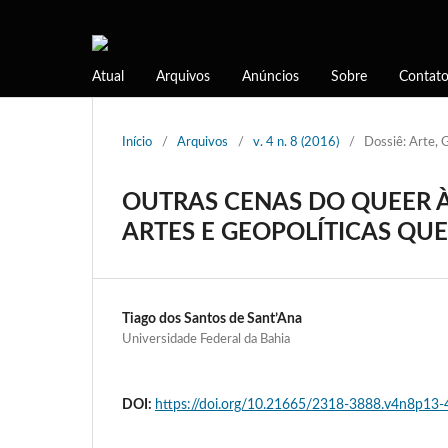
Atual
Arquivos
Anúncios
Sobre
Contat
Início
/
Arquivos
/
v. 4 n. 8 (2016)
/
Dossiê: Arte, 
OUTRAS CENAS DO QUEER À
ARTES E GEOPOLÍTICAS QUE
Tiago dos Santos de Sant’Ana
Universidade Federal da Bahia
DOI:
https://doi.org/10.21665/2318-3888.v4n8p13-