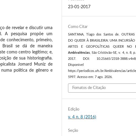
23-01-2017
Como Citar
ço de revelar e discutir uma
sil. A pesquisa propõe um
SANT’ANA, Tiago dos Santos de. OUTRAS
de conhecimento, primeiro,
DO QUEER À BRASILEIRA: UMA INCURSÃO
 Brasil se dá de maneira
ARTES E GEOPOLÍTICAS QUEER NO B
ste como centro legítimo; e,
Ambivalências
, São Cristóvão-SE, v. 4, n. 8, p
sição de sua historiografia.
2017. DOI: 10.21665/2318-3888.v4n8p
ropicalista Jomard Muniz de
Disponível e
r numa política de gênero e
https://periodicos.ufs.br/Ambivalencias/artic
5997. Acesso em: 7 ago. 2026.
Fomatos de Citação
Edição
v. 4 n. 8 (2016)
Seção