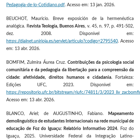
Pedagogia-de-lo-Cotidiano.pdf
. Acesso em: 13 jan. 2026.
BEUCHOT, Mauricio. Breve exposición de la hermenéutica
analógica. R
evista Teología, Buenos Aires
, v. 45, n. 97, p. 491-502,
dez. 2008. Disponível em:
https://dialnet.unirioja.es/servlet/articulo?codigo=2795540
. Acesso
em: 13 abr. 2026.
BOMFIM, Zulmira Áurea Cruz.
Contribuições da psicologia social
comunitária e da pedagogia da libertação para a compreensão da
cidade: afetividade, direitos humanos e cidadania
. Fortaleza:
Edições UFC, 2023. Disponível em:
https://repositorio.ufc.br/bitstream/riufc/74811/3/2023_liv_zacbomf
Acesso em: 13 abr. 2026.
BLANCO, Ariel; de AUGUSTINHO, Fabiano.
Mapeamento
demolinguístico de estudantes Internacionais na rede municipal de
educação de Foz do Iguaçu: Relatório Informativo 2024
. Foz do
Iguaçu, 2025. Universidade Federal da Integração Latino-