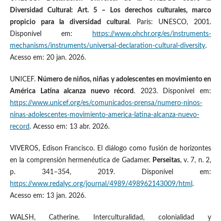
Diversidad Cultural: Art. 5 – Los derechos culturales, marco
propicio para la diversidad cultural
. París: UNESCO, 2001.
Disponível em:
https://www.ohchr.org/es/instruments-
mechanisms/instruments/universal-declaration-cultural-diversity
.
Acesso em: 20 jan. 2026.
UNICEF.
Número de niños, niñas y adolescentes en movimiento en
América Latina alcanza nuevo récord
. 2023. Disponível em:
https://www.unicef.org/es/comunicados-prensa/numero-ninos-
ninas-adolescentes-movimiento-america-latina-alcanza-nuevo-
record
. Acesso em: 13 abr. 2026.
VIVEROS, Edison Francisco. El diálogo como fusión de horizontes
en la comprensión hermenéutica de Gadamer.
Perseitas
, v. 7, n. 2,
p. 341–354, 2019. Disponível em:
https://www.redalyc.org/journal/4989/498962143009/html
.
Acesso em: 13 jan. 2026.
WALSH, Catherine. Interculturalidad, colonialidad y