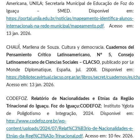
Americana, UNILA; Secretaria Municipal de Educação de Foz do
Iguaçu – SMED. Disponível em:
https://portal.unila.edu.br/noticias/mapeamento-identifica-alunos-
internacionais-na-rede-municipal/mapeamento.pdf
. Acesso em:
13 jan. 2026.
CHAUÍ, Marilena de Souza. Cultura y democracia.
Cuadernos del
Pensamiento Crítico Latinoamericano, N° 5, Consejo
Latinoamericano de Ciencias Sociales – CLACSO
, publicado por Le
Monde Diplomatique, España, jul. 2008. Disponível em:
https://bibliotecavirtual.clacso.org.ar/ar/libros/secret/cuadernos/es/ch
Acesso em: 13 jan. 2026.
CODEFOZ.
Relatório de Nacionalidades e Etnias da Região
Trinacional do Iguaçu. Foz do Iguaçu:CODEFOZ
; Instituto Yglota
de Poliglotismo e Integração, 2024. Disponível em:
http://www.codefoz.org.br/wp-
content/uploads/2024/07/Relat%C3%B3rio-de-Nacionalidades-e-
Etnias-da-Regi%C3%A3o-Trinacional.pdf
. Acesso em: 10 fev. 2026.