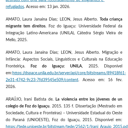
refugiados
. Acesso em: 13 jan. 2026.
AMATO, Laura Janaina Dias; LEON, Jesus Alberto.
Toda criança
migrante tem direitos
. Foz do Iguaçu: Universidade Federal da
Integração Latino-Americana (UNILA), Cátedra Sérgio Vieira de
Mello, 2025.
AMATO, Laura Janaina Dias; LEON, Jesus Alberto. Migração e
Infância: Aspectos Sociais, Linguísticos e Culturais na Educação
Fronteiriça.
Foz do Iguaçu: UNILA
, 2025. Disponível
em:
https://dspace.unila.edu.br/server/api/core/bitstreams/89418f61-
2e31-4742-9c23-7fd39545e509/content
. Acesso em: 16 fev.
2026.
ARAÚJO, Irani Batista de.
La violencia entre los jóvenes de un
colegio de Foz do Iguaçu
. 2015. 135 f. Dissertação (Mestrado em
Sociedade, Cultura e Fronteiras) – Universidade Estadual do Oeste
do Paraná (UNIOESTE), Foz do Iguaçu, 2015. Disponível em:
https://tede.unioeste.br/bitstream/tede/2562/1/Irani_Araujo_2015.pd