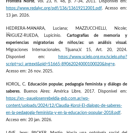
Frontera Norte
, vol. 23, n. 46, p. 7-34, 2011. Disponível em:
https://www.redalyc.org/pdf/136/13619212001.pdf
. Acesso em:
13 jan. 2026.
HEDRERA-MANARA, Luciana; MAZZUCCHELLI, Nicole;
ÍÑIGUEZ-RUEDA, Lupicinio.
Cartografías de memoria y
experiencias migratorias de niños/as: un análisis visual
.
Migraciones Internacionales, Tijuana,V. 15, Art. 20, 2024.
Disponível em:
https://www.scielo.org.mx/scielo.php?
script=sci_arttext&pid=S1665-89062024000100020&lng=e
.
Acesso em: 26 nov. 2025.
KOROL, C.
Educación popular, pedagogía feminista y diálogo de
saberes
. Buenos Aires: América Libre, 2017. Disponível em:
https://xn--pauelosenrebeldia-gxb.com.ar/wp-
content/uploads/2024/12/Claudia-Korol-El-dialogo-de-saberes-
en-la-pedagogia-feminista-y-en-la-educacion-popular-2018.pdf
.
Acceso em: 20 jan. 2026.