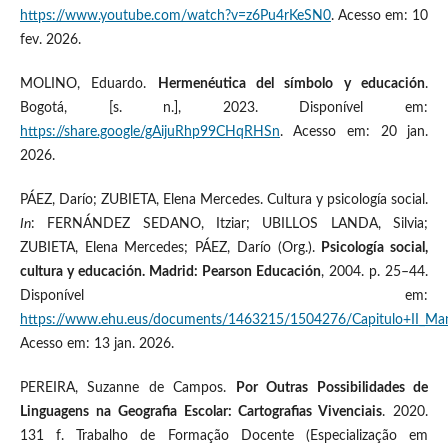
https://www.youtube.com/watch?v=z6Pu4rKeSN0
. Acesso em: 10
fev. 2026.
MOLINO, Eduardo.
Hermenéutica del símbolo y educación
.
Bogotá, [s. n.], 2023. Disponível em:
https://share.google/gAijuRhp99CHqRHSn
. Acesso em: 20 jan.
2026.
PÁEZ, Darío; ZUBIETA, Elena Mercedes. Cultura y psicología social.
In
: FERNÁNDEZ SEDANO, Itziar; UBILLOS LANDA, Silvia;
ZUBIETA, Elena Mercedes; PÁEZ, Darío (Org.).
Psicología social,
cultura y educación. Madrid: Pearson Educación
, 2004. p. 25–44.
Disponível em:
https://www.ehu.eus/documents/1463215/1504276/Capitulo+II_Ma
Acesso em: 13 jan. 2026.
PEREIRA, Suzanne de Campos.
Por Outras Possibilidades de
Linguagens na Geografia Escolar: Cartografias Vivenciais
. 2020.
131 f. Trabalho de Formação Docente (Especialização em