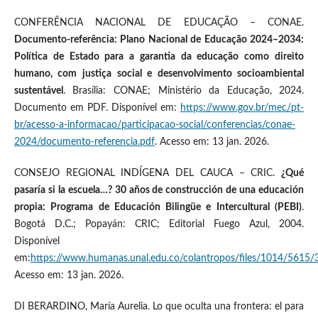
CONFERÊNCIA NACIONAL DE EDUCAÇÃO – CONAE.
Documento-referência: Plano Nacional de Educação 2024–2034:
Política de Estado para a garantia da educação como direito
humano, com justiça social e desenvolvimento socioambiental
sustentável
. Brasília: CONAE; Ministério da Educação, 2024.
Documento em PDF. Disponível em:
https://www.gov.br/mec/pt-
br/acesso-a-informacao/participacao-social/conferencias/conae-
2024/documento-referencia.pdf
. Acesso em: 13 jan. 2026.
CONSEJO REGIONAL INDÍGENA DEL CAUCA – CRIC.
¿Qué
pasaría si la escuela…? 30 años de construcción de una educación
propia: Programa de Educación Bilingüe e Intercultural (PEBI)
.
Bogotá D.C.; Popayán: CRIC; Editorial Fuego Azul, 2004.
Disponível
em:
https://www.humanas.unal.edu.co/colantropos/files/1014/5615/
Acesso em: 13 jan. 2026.
DI BERARDINO, María Aurelia. Lo que oculta una frontera: el para