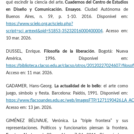
qué escindir la ciencia del arte
. Cuadernos del Centro de Estudios
en Diseño y Comunicación. Ensayos
. Ciudad Autónoma de
Buenos Aires, n. 59, p. 1-10. 2016. Disponível em:
https://www.scielo.org.ar/scielo.php?
script=sci_arttext&pid=S1853-35232016000400004
. Acesso em:
10 mar. 2026.
DUSSEL, Enrique.
Filosofía de la liberación
. Bogotá: Nueva
América, 1996. Disponível em:
https://biblioteca.clacso.edu.ar/clacso/otros/20120227024607/filosof
Acceso en: 11 mar. 2026.
GADAMER, Hans-Georg.
La actualidad de lo bello
: el arte como
juego, símbolo y fiesta. Barcelona: Paidós, 1991. Disponível em:
https://www.flacsoandes.edu.ec/web/imagesFTP/1271190426.LA_
Acesso em: 13 jan. 2026.
GIMÉNEZ BÉLIVAUE, Verónica. La “triple frontera” y sus
representaciones. Políticos y funcionarios piensan la frontera.