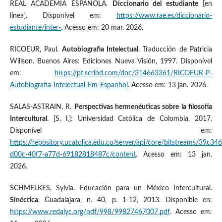
REAL ACADEMIA ESPAÑOLA.
Diccionario del estudiante
[en
línea]. Disponível em:
https://www.rae.es/diccionario-
estudiante/inter-
. Acesso em: 20 mar. 2026.
RICOEUR, Paul.
Autobiografia Intelectual
. Traducción de Patricia
Willson. Buenos Aires: Ediciones Nueva Visión, 1997. Disponível
em:
https://pt.scribd.com/doc/314663361/RICOEUR-P-
Autobiografia-Intelectual-Em-Espanhol
. Acesso em: 13 jan. 2026.
SALAS-ASTRAIN, R.
Perspectivas hermenéuticas sobre la filosofía
Intercultural
. [S. l.]: Universidad Católica de Colombia, 2017.
Disponível em:
https://repository.ucatolica.edu.co/server/api/core/bitstreams/39c346
d00c-40f7-a77d-69182818487c/content
. Acesso em: 13 jan.
2026.
SCHMELKES, Sylvia. Educación para un México Intercultural.
Sinéctica
, Guadalajara, n. 40, p. 1-12, 2013. Disponible en:
https://www.redalyc.org/pdf/998/99827467007.pdf
. Acesso em: