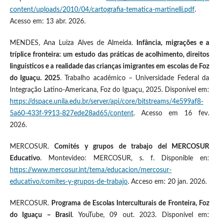
content/uploads/2010/04/cartografia-tematica-martinelli.pdf
.
Acesso em: 13 abr. 2026.
MENDES, Ana Luiza Alves de Almeida.
Infância, migrações e a
tríplice fronteira: um estudo das práticas de acolhimento, direitos
linguísticos e a realidade das crianças imigrantes em escolas de Foz
do Iguaçu. 2025
. Trabalho acadêmico – Universidade Federal da
Integração Latino-Americana, Foz do Iguaçu, 2025. Disponível em:
https://dspace.unila.edu.br/server/api/core/bitstreams/4e599af8-
5a60-433f-9913-827ede28ad65/content
. Acesso em 16 fev.
2026.
MERCOSUR.
Comités y grupos de trabajo del MERCOSUR
Educativo
. Montevideo: MERCOSUR, s. f. Disponible en:
https://www.mercosur.int/tema/educacion/mercosur-
educativo/comites-y-grupos-de-trabajo
. Acceso em: 20 jan. 2026.
MERCOSUR.
Programa de Escolas Interculturais de Fronteira, Foz
do Iguaçu – Brasil
. YouTube, 09 out. 2023. Disponível em: