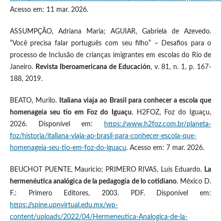
Acesso em: 11 mar. 2026.
ASSUMPÇÃO, Adriana Maria; AGUIAR, Gabriela de Azevedo.
“Você precisa falar português com seu filho” – Desafios para o
processo de Inclusão de crianças imigrantes em escolas do Rio de
Janeiro.
Revista Iberoamericana de Educación
, v. 81, n. 1, p. 167-
188, 2019.
BEATO, Murilo.
Italiana viaja ao Brasil para conhecer a escola que
homenageia seu tio em Foz do Iguaçu
. H2FOZ, Foz do Iguaçu,
2026. Disponível em:
https://www.h2foz.com.br/planeta-
foz/historia/italiana-viaja-ao-brasil-para-conhecer-escola-que-
homenageia-seu-tio-em-foz-do-iguacu
. Acesso em: 7 mar. 2026.
BEUCHOT PUENTE, Mauricio; PRIMERO RIVAS, Luis Eduardo.
La
hermenéutica analógica de la pedagogía de lo cotidiano
. México D.
F.: Primero Editores, 2003. PDF. Disponível em:
https://spine.upnvirtual.edu.mx/wp-
content/uploads/2022/04/Hermeneutica-Analogica-de-la-