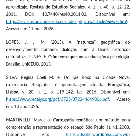
LAVE, Jean; PACKER, Martin. Hacia una ontología social del
aprendizaje.
Revista de Estudios Sociales
, v. 1, n. 40, p. 12–22,
2011. DOI: 10.7440/res40.2011.02. Disponível em:
https://revistas.uniandes.edu.co/index.php/res/article/view/5669
.
Acesso em: 11 mar. 2026.
LOPES, J. J. M. (2013). A “natureza” geográfica do
desenvolvimento humano: diálogos com a teoria histórico-
cultural.
In
: TUNES, E.
O fio tenso que une a educação à psicologia
.
Brasília: UniCEUB, 2013.
SILVA, Regina Coeli M. e. Do Ipê Roxo na Cidade Nova:
experiência etnográfica e aprendizagem situada.
Etnográfica,
Lisboa
, v. 20, n. 1, p. 119-142, fev. 2016. Disponível em:
https://www.redalyc.org/pdf/3723/372344649006.pdf
. Acesso
em: 13 abr. 2026.
MARTINELLI, Marcello.
Cartografia temática
: um método para
compreensão e representação do espaço. São Paulo: [s. n.], 2003.
Disponível em:
https://3siahc.wordpress.com/wp-