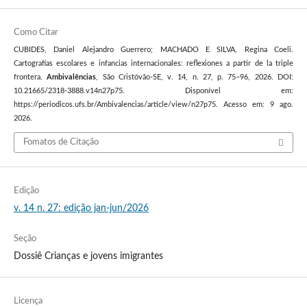
Como Citar
CUBIDES, Daniel Alejandro Guerrero; MACHADO E SILVA, Regina Coeli.
Cartografías escolares e infancias internacionales: reflexiones a partir de la triple
frontera.
Ambivalências
, São Cristóvão-SE, v. 14, n. 27, p. 75–96, 2026. DOI:
10.21665/2318-3888.v14n27p75. Disponível em:
https://periodicos.ufs.br/Ambivalencias/article/view/n27p75. Acesso em: 9 ago.
2026.
Fomatos de Citação
Edição
v. 14 n. 27: edição jan-jun/2026
Seção
Dossiê Crianças e jovens imigrantes
Licença