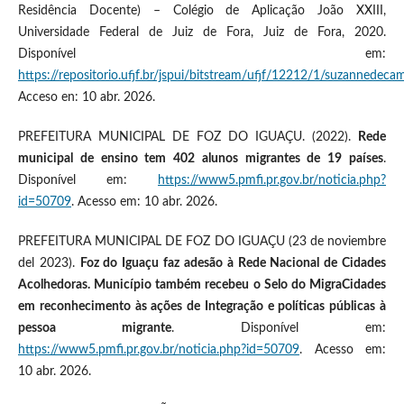
Residência Docente) – Colégio de Aplicação João XXIII,
Universidade Federal de Juiz de Fora, Juiz de Fora, 2020.
Disponível em:
https://repositorio.ufjf.br/jspui/bitstream/ufjf/12212/1/suzannedeca
Acceso en: 10 abr. 2026.
PREFEITURA MUNICIPAL DE FOZ DO IGUAÇU. (2022).
Rede
municipal de ensino tem 402 alunos migrantes de 19 países
.
Disponível em:
https://www5.pmfi.pr.gov.br/noticia.php?
id=50709
. Acesso em: 10 abr. 2026.
PREFEITURA MUNICIPAL DE FOZ DO IGUAÇU (23 de noviembre
del 2023).
Foz do Iguaçu faz adesão à Rede Nacional de Cidades
Acolhedoras. Município também recebeu o Selo do MigraCidades
em reconhecimento às ações de Integração e políticas públicas à
pessoa migrante
. Disponível em:
https://www5.pmfi.pr.gov.br/noticia.php?id=50709
. Acesso em:
10 abr. 2026.