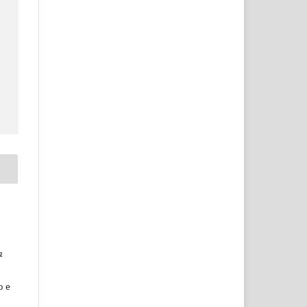
a
o e