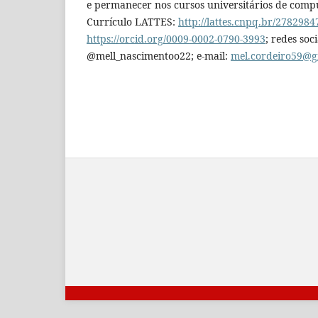
e permanecer nos cursos universitários de compu
Currículo LATTES:
http://lattes.cnpq.br/278298
https://orcid.org/0009-0002-0790-3993
; redes soci
@mell_nascimentoo22; e-mail:
mel.cordeiro59@g