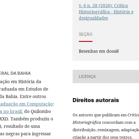
v. 6 n. 28 (2026): Crítica
Historiográfica - História e
desigualdades
SEÇÃO
Resenhas em dossiê
ERAL DA BAHIA
LICENÇA
ação em História da
graduada em Estudos de
da Bahia. Entre outros
Direitos autorais
graduação em Computação
:
a no brasil:
do Quilombo
Os autores que publicam em
Crític
o XXI). Também produziu o
Historiográfica
concordam com a
), resultado de uma
distribuição, remixagem, adaptaçã
oas negras para ingressar
criação a partir dos seus textos,