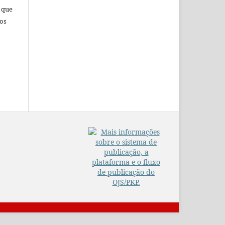
 que
tos