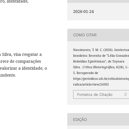
ro, identidade,
2026-01-24
COMO CITAR
Nascimento, T. M. C. (2026). Intelectua
 Silva, visa resgatar a
brasileira: Resenha de "Lélia Gonzalez
 carece de comparações
Rebeldias Epistêmicas", de Taynara
Silva .
Crítica Historiográfica
,
6
(28), 1–
alorizar a identidade, o
5. Recuperado de
undente.
https://periodicos.ufs.br/criticahistorio
rafica/article/view/24365
Fomatos de Citação
EDIÇÃO