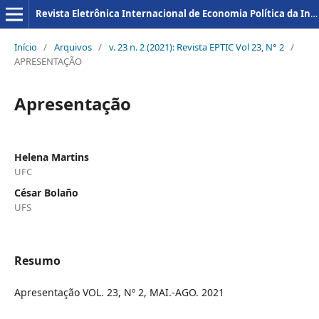
Revista Eletrônica Internacional de Economia Política da Informação da Comunicação e da Cultura
Início
/
Arquivos
/
v. 23 n. 2 (2021): Revista EPTIC Vol 23, N° 2
/
APRESENTAÇÃO
Apresentação
Helena Martins
UFC
César Bolaño
UFS
Resumo
Apresentação VOL. 23, Nº 2, MAI.-AGO. 2021