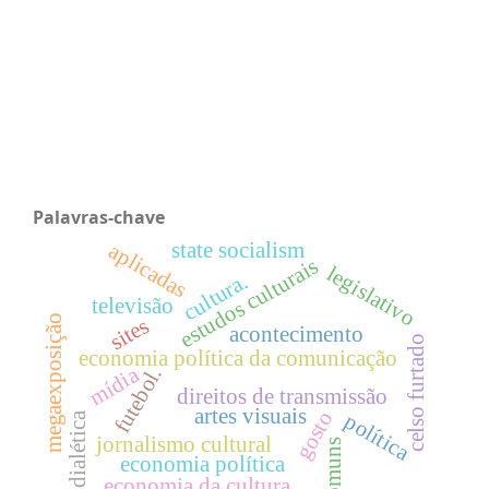
Palavras-chave
state socialism
aplicadas
estudos culturais
legislativo
cultura.
televisão
megaexposição
sites
acontecimento
celso furtado
economia política da comunicação
mídia
futebol.
direitos de transmissão
artes visuais
gosto
política
dialética
jornalismo cultural
comuns
economia política
economia da cultura