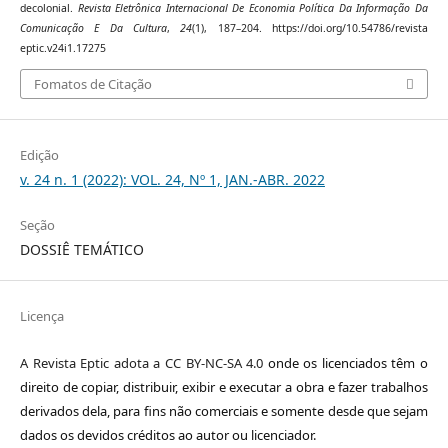
decolonial.
Revista Eletrônica Internacional De Economia Política Da Informação Da
Comunicação E Da Cultura
,
24
(1), 187–204. https://doi.org/10.54786/revista
eptic.v24i1.17275
Fomatos de Citação
Edição
v. 24 n. 1 (2022): VOL. 24, Nº 1, JAN.-ABR. 2022
Seção
DOSSIÊ TEMÁTICO
Licença
A Revista Eptic adota a CC BY-NC-SA 4.0
onde os licenciados têm o
direito de copiar, distribuir, exibir e executar a obra e fazer trabalhos
derivados dela, para fins não comerciais e somente desde que sejam
dados os devidos créditos ao autor ou licenciador.