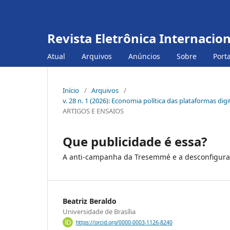
Revista Eletrônica Internacio
Atual
Arquivos
Anúncios
Sobre
Port
Início
/
Arquivos
/
v. 28 n. 1 (2026): Economia política das plataformas dig
ARTIGOS E ENSAIOS
Que publicidade é essa?
A anti-campanha da Tresemmé e a desconfiguraç
Beatriz Beraldo
Universidade de Brasília
https://orcid.org/0000-0003-1126-8240