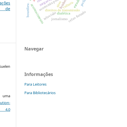
política
futebol.
cultura.
ações
sites
bourdieu.
acontecimento
as de
direitos de transmissão
celso furtado
televisão
dialética
jornalismo
Navegar
Suelen
Informações
Para Leitores
Para Bibliotecários
ob uma
ution-
 4.0