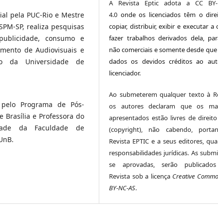
A Revista Eptic adota a CC BY-
4.0
onde os licenciados têm o dire
al pela PUC-Rio e Mestre
copiar, distribuir, exibir e executar a
PM-SP, realiza pesquisas
fazer trabalhos derivados dela, par
ublicidade, consumo e
não comerciais e somente desde que
amento de Audiovisuais e
dados os devidos créditos ao au
ão da Universidade de
licenciador.
Ao submeterem qualquer texto à Re
 pelo Programa de Pós-
os autores declaram que os mate
Brasília e Professora do
apresentados estão livres de direito
idade da Faculdade de
(copyright), não cabendo, porta
UnB.
Revista EPTIC e a seus editores, qua
responsabilidades jurídicas. As submi
se aprovadas, serão publicados
Revista sob a licença
Creative Comm
BY-NC-AS
.