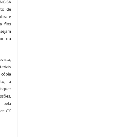
NC-SA
ito de
 obra e
a fins
 sejam
tor ou
vista,
riais
 cópia
nto, à
isquer
ssões,
 pela
ons CC