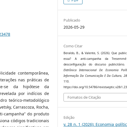
Publicado
2026-05-29
.23478
Como Citar
Beraldo, B., & Valente, S. (2026). Que publi
essa? A anti-campanha da Tresem
desconfiguração do discurso publicitário
Eletrônica Internacional De Economia Polí
blicidade contemporânea,
Informação Da Comunicação E Da Cultura
,
28
terações nas práticas de
110.
te-se da hipótese da
https://doi.org/10.54786/revistaeptic.v28i1.2
revelada por indícios de
Fomatos de Citação
dro teórico-metodológico
etsky, Carrascoza, Rocha,
anti-campanha” do produto
Edição
ona códigos tradicionais
v. 28 n. 1 (2026): Economia políti