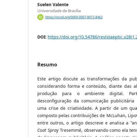
Suelen Valente
Universidade de Brasília
https://orcid.org/0009-0007-8072-8462
DOI:
https://doi.org/10.54786/revistaeptic.v28i1
Resumo
Este artigo discute as transformações da pu
considerando forma e conteúdo, diante das al
produção para o ambiente digital. Par
desconfiguração da comunicação publicitária 
uma crise de criatividade. A partir de um qua
composto pelas contribuições de McLuhan, Lipov
entre outros, o artigo descreve e analisa a “
Coat Spray
Tresemmé, observando como ela tensi