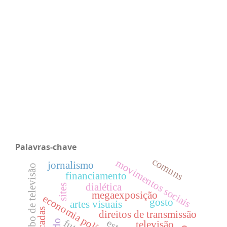
Palavras-chave
comuns
movimentos sociais
jornalismo
rede globo de televisão
financiamento
dialética
sites
megaexposição
gosto
artes visuais
aplicadas
direitos de transmissão
televisão