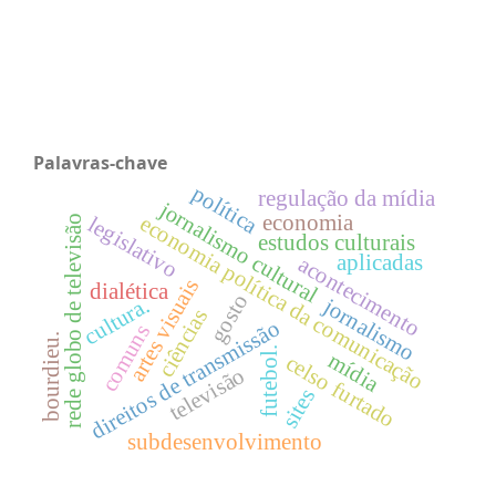
Palavras-chave
política
regulação da mídia
jornalismo cultural
economia
economia política da comunicação
legislativo
rede globo de televisão
estudos culturais
aplicadas
acontecimento
artes visuais
dialética
gosto
cultura.
jornalismo
ciências
direitos de transmissão
comuns
bourdieu.
futebol.
mídia
celso furtado
televisão
sites
subdesenvolvimento