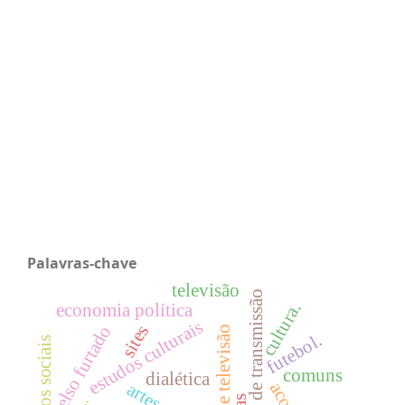
Palavras-chave
televisão
direitos de transmissão
cultura.
economia política
estudos culturais
sites
celso furtado
futebol.
comuns
dialética