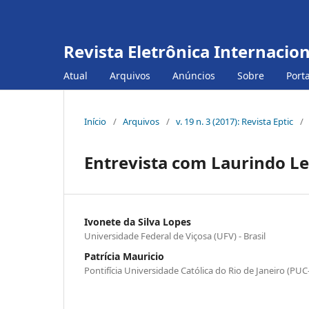
Revista Eletrônica Internacio
Atual
Arquivos
Anúncios
Sobre
Port
Início
/
Arquivos
/
v. 19 n. 3 (2017): Revista Eptic
/
Entrevista com Laurindo Le
Ivonete da Silva Lopes
Universidade Federal de Viçosa (UFV) - Brasil
Patrícia Mauricio
Pontifícia Universidade Católica do Rio de Janeiro (PUC