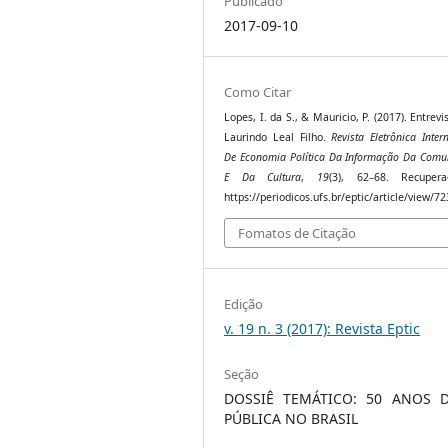
Publicado
2017-09-10
Como Citar
Lopes, I. da S., & Mauricio, P. (2017). Entrev
Laurindo Leal Filho.
Revista Eletrônica Inter
De Economia Política Da Informação Da Comu
E Da Cultura
,
19
(3), 62–68. Recuper
https://periodicos.ufs.br/eptic/article/view/7
Fomatos de Citação
Edição
v. 19 n. 3 (2017): Revista Eptic
Seção
DOSSIÊ TEMÁTICO: 50 ANOS 
PÚBLICA NO BRASIL