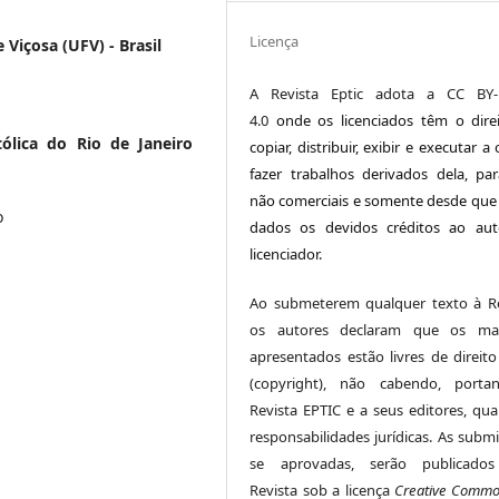
Licença
 Viçosa (UFV) - Brasil
A Revista Eptic adota a CC BY-
4.0
onde os licenciados têm o dire
tólica do Rio de Janeiro
copiar, distribuir, exibir e executar a
fazer trabalhos derivados dela, par
não comerciais e somente desde que
o
dados os devidos créditos ao au
licenciador.
Ao submeterem qualquer texto à Re
os autores declaram que os mate
apresentados estão livres de direito
(copyright), não cabendo, porta
Revista EPTIC e a seus editores, qua
responsabilidades jurídicas. As submi
se aprovadas, serão publicados
Revista sob a licença
Creative Comm