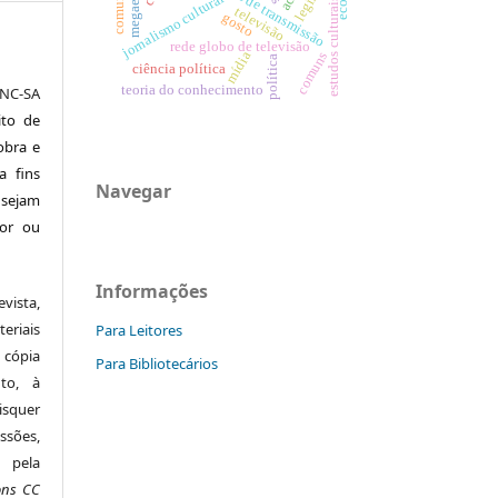
direitos de transmissão
jornalismo cultural
estudos culturais
televisão
gosto
rede globo de televisão
mídia
comuns
política
ciência política
teoria do conhecimento
NC-SA
ito de
 obra e
a fins
Navegar
 sejam
tor ou
Informações
vista,
riais
Para Leitores
 cópia
Para Bibliotecários
nto, à
isquer
ssões,
 pela
ons CC