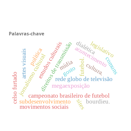
Palavras-chave
dialética
legislativo
direitos de transmissão
estudos culturais
acontecimento
política
artes visuais
jornalismo cultural
comuns
futebol.
mídia
cultura.
gosto
celso furtado
rede globo de televisão
megaexposição
campeonato brasileiro de futebol
sites
subdesenvolvimento
bourdieu.
movimentos sociais