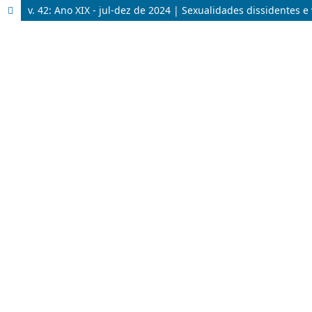
v. 42: Ano XIX - jul-dez de 2024 | Sexualidades dissidentes e