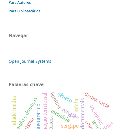
Para Autores
Para Bibliotecários
Navegar
Open Journal Systems
Palavras-chave
gênero
democracia
lemima
formação territorial
idade média
saúde e doenças
fontes documentais
mídia
tocantins
religião
memória
goiás
sergipe