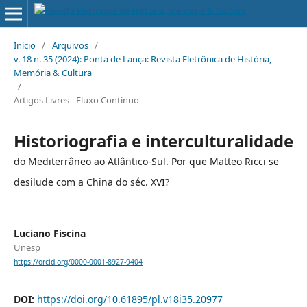
Início
/
Arquivos
/
v. 18 n. 35 (2024): Ponta de Lança: Revista Eletrônica de História,
Memória & Cultura
/
Artigos Livres - Fluxo Contínuo
Historiografia e interculturalidade
do Mediterrâneo ao Atlântico-Sul. Por que Matteo Ricci se
desilude com a China do séc. XVI?
Luciano Fiscina
Unesp
https://orcid.org/0000-0001-8927-9404
DOI:
https://doi.org/10.61895/pl.v18i35.20977