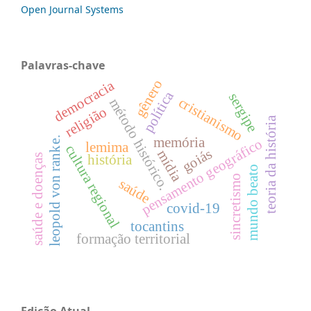
Open Journal Systems
Palavras-chave
gênero
democracia
política
sergipe
cristianismo
método histórico.
religião
teoria da história
memória
leopold von ranke.
pensamento geográfico
lemima
cultura regional
goiás
mídia
saúde e doenças
história
mundo beato
sincretismo
saúde
covid-19
tocantins
formação territorial
Edição Atual