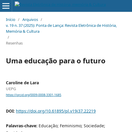
Início
/
Arquivos
/
v. 19 n. 37 (2025): Ponta de Lança: Revista Eletrônica de História,
Memória & Cultura
/
Resenhas
Uma educação para o futuro
Caroline de Lara
UEPG
https://orcid.org/0009-0008-3301-1685
DOI:
https://doi.org/10.61895/pl.v19i37.22219
Palavras-chave:
Educação; Feminismo; Sociedade;