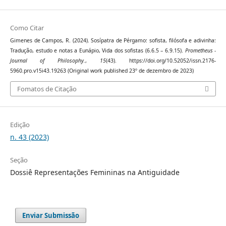
Como Citar
Gimenes de Campos, R. (2024). Sosípatra de Pérgamo: sofista, filósofa e adivinha:
Tradução, estudo e notas a Eunápio, Vida dos sofistas (6.6.5 – 6.9.15).
Prometheus -
Journal of Philosophy.
,
15
(43). https://doi.org/10.52052/issn.2176-
5960.pro.v15i43.19263 (Original work published 23º de dezembro de 2023)
Fomatos de Citação
Edição
n. 43 (2023)
Seção
Dossiê Representações Femininas na Antiguidade
Enviar Submissão