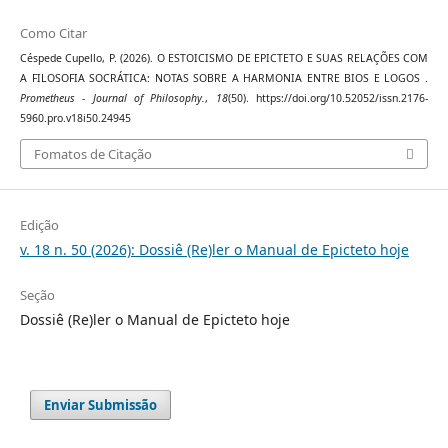
Como Citar
Céspede Cupello, P. (2026). O ESTOICISMO DE EPICTETO E SUAS RELAÇÕES COM
A FILOSOFIA SOCRÁTICA: NOTAS SOBRE A HARMONIA ENTRE BIOS E LOGOS .
Prometheus - Journal of Philosophy.
,
18
(50). https://doi.org/10.52052/issn.2176-
5960.pro.v18i50.24945
Fomatos de Citação
Edição
v. 18 n. 50 (2026): Dossiê (Re)ler o Manual de Epicteto hoje
Seção
Dossiê (Re)ler o Manual de Epicteto hoje
Enviar Submissão