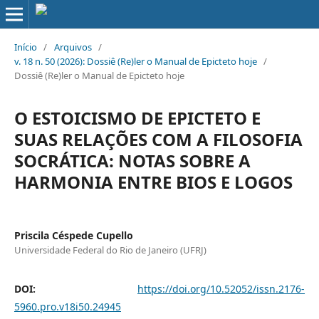
Início
/
Arquivos
/
v. 18 n. 50 (2026): Dossiê (Re)ler o Manual de Epicteto hoje
/
Dossiê (Re)ler o Manual de Epicteto hoje
O ESTOICISMO DE EPICTETO E
SUAS RELAÇÕES COM A FILOSOFIA
SOCRÁTICA: NOTAS SOBRE A
HARMONIA ENTRE BIOS E LOGOS
Priscila Céspede Cupello
Universidade Federal do Rio de Janeiro (UFRJ)
DOI:
https://doi.org/10.52052/issn.2176-
5960.pro.v18i50.24945