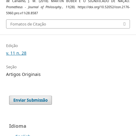
de Carvalho, J. M. (2018). MARTIN BUBER E O SIGNIFICADO DE NAÇÃO.
Prometheus - Journal of Philosophy.
,
11
(28). https://doi.org/10.52052/issn.2176-
5960.pro.v11i28.8587
Fomatos de Citação
Edição
v. 11 n. 28
Seção
Artigos Originais
Enviar Submissão
Idioma