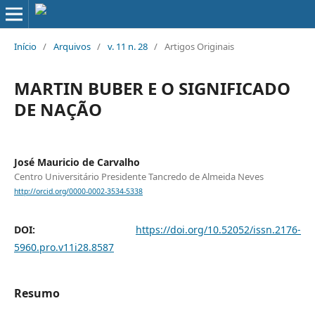
Início
/
Arquivos
/
v. 11 n. 28
/
Artigos Originais
MARTIN BUBER E O SIGNIFICADO
DE NAÇÃO
José Mauricio de Carvalho
Centro Universitário Presidente Tancredo de Almeida Neves
http://orcid.org/0000-0002-3534-5338
DOI:
https://doi.org/10.52052/issn.2176-
5960.pro.v11i28.8587
Resumo