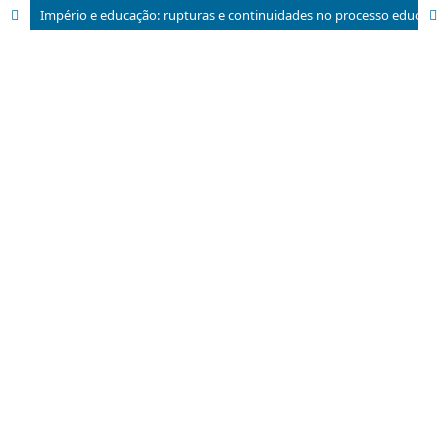
Império e educação: rupturas e continuidades no processo educacional brasileiro durante o primeiro reinado (1822-1836)