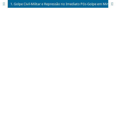
1. Golpe Civil-Militar e Repressão no Imediato Pós-Golpe em Minas Gerais