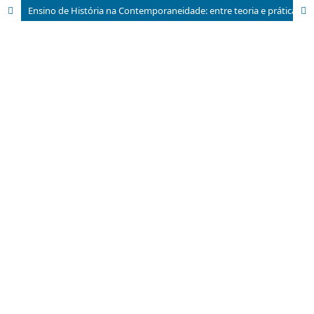
Ensino de História na Contemporaneidade: entre teoria e prática