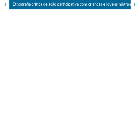
Etnografia crítica de ação participativa com crianças e jovens migrantes transnacionais