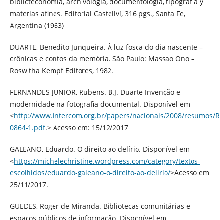
biblioteconomía, archivología, documentología, tipografía y
materias afines. Editorial Castellví, 316 pgs., Santa Fe,
Argentina (1963)
DUARTE, Benedito Junqueira. À luz fosca do dia nascente –
crônicas e contos da memória. São Paulo: Massao Ono –
Roswitha Kempf Editores, 1982.
FERNANDES JUNIOR, Rubens. B.J. Duarte Invenção e
modernidade na fotografia documental. Disponível em
<
http://www.intercom.org.br/papers/nacionais/2008/resumos/R
0864-1.pdf
.> Acesso em: 15/12/2017
GALEANO, Eduardo. O direito ao delírio. Disponível em
<
https://michelechristine.wordpress.com/category/textos-
escolhidos/eduardo-galeano-o-direito-ao-delirio/
>Acesso em
25/11/2017.
GUEDES, Roger de Miranda. Bibliotecas comunitárias e
espaços públicos de informação. Disponível em