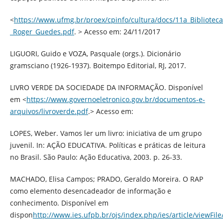
<
https://www.ufmg.br/proex/cpinfo/cultura/docs/11a_Biblioteca
_Roger_Guedes.pdf
. > Acesso em: 24/11/2017
LIGUORI, Guido e VOZA, Pasquale (orgs.). Dicionário
gramsciano (1926-1937). Boitempo Editorial, RJ, 2017.
LIVRO VERDE DA SOCIEDADE DA INFORMAÇÃO. Disponível
em <
https://www.governoeletronico.gov.br/documentos-e-
arquivos/livroverde.pdf
.> Acesso em:
LOPES, Weber. Vamos ler um livro: iniciativa de um grupo
juvenil. In: AÇÃO EDUCATIVA. Políticas e práticas de leitura
no Brasil. São Paulo: Ação Educativa, 2003. p. 26-33.
MACHADO, Elisa Campos; PRADO, Geraldo Moreira. O RAP
como elemento desencadeador de informação e
conhecimento. Disponível em
dispon
http://www.ies.ufpb.br/ojs/index.php/ies/article/viewFil