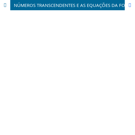
NÚMEROS TRANSCENDENTES E AS EQUAÇÕES DA FORMA X^N = N^X