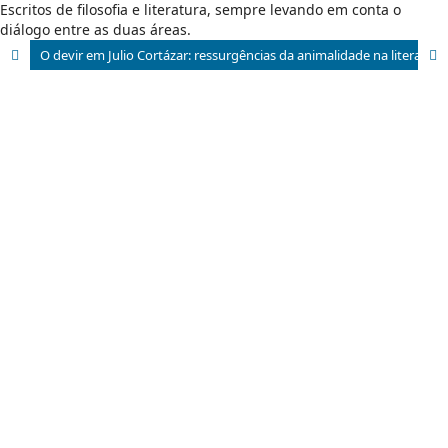
Escritos de filosofia e literatura, sempre levando em conta o
diálogo entre as duas áreas.
O devir em Julio Cortázar: ressurgências da animalidade na literatura contemporânea