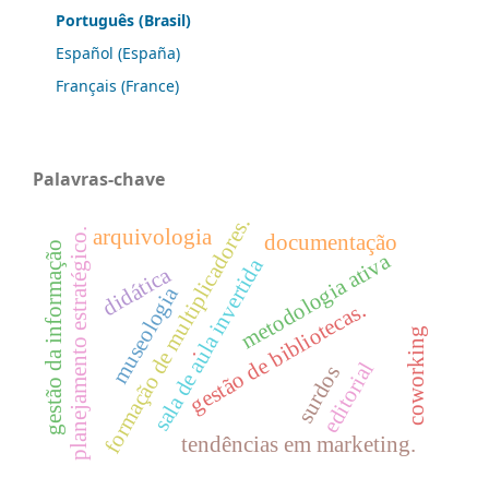
Português (Brasil)
Español (España)
Français (France)
Palavras-chave
formação de multiplicadores.
arquivologia
planejamento estratégico.
documentação
gestão da informação
metodologia ativa
sala de aula invertida
didática
museologia
gestão de bibliotecas.
coworking
.
editorial
surdos
tendências em marketing.