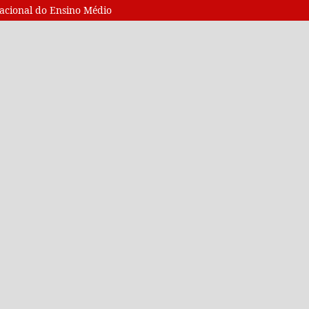
Nacional do Ensino Médio