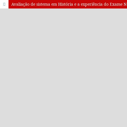
Avaliação de sistema em História e a experiência do Exame 