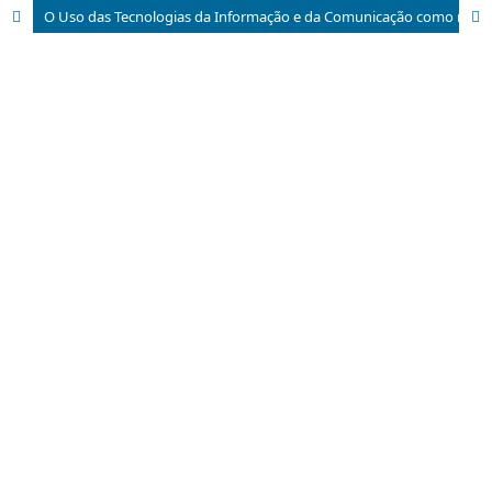
O Uso das Tecnologias da Informação e da Comunicação como recurso didático pelos professores do curso de Licenciatura em Matemática