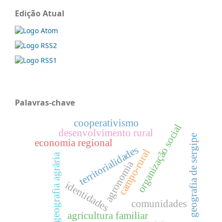
Edição Atual
Palavras-chave
cooperativismo
organização social
desenvolvimento rural
geografia de sergipe
economia regional
territorialidades
campo-rural
geografia agrária
agronomia
identidades
comunidades
agricultura familiar