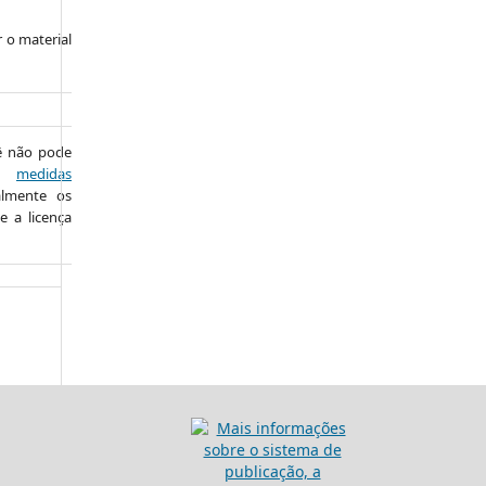
 o material
cê não pode
ou
medidas
almente os
e a licença