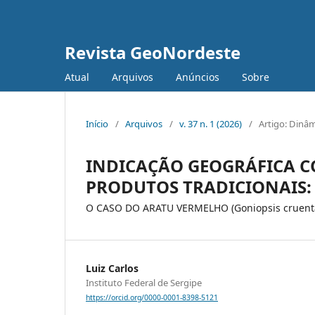
Revista GeoNordeste
Atual
Arquivos
Anúncios
Sobre
Início
/
Arquivos
/
v. 37 n. 1 (2026)
/
Artigo: Dinâ
INDICAÇÃO GEOGRÁFICA C
PRODUTOS TRADICIONAIS:
O CASO DO ARATU VERMELHO (Goniopsis cruenta
Luiz Carlos
Instituto Federal de Sergipe
https://orcid.org/0000-0001-8398-5121