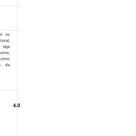
om os
toral,
 seja
como,
 como
is da
al 4.0