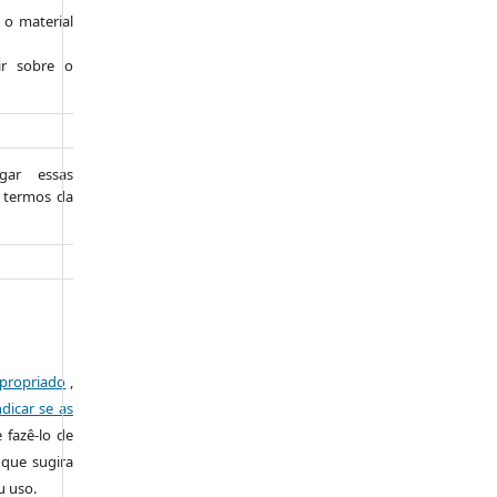
r o material
ir sobre o
gar essas
s termos da
apropriado
,
ndicar se as
 fazê-lo de
 que sugira
u uso.