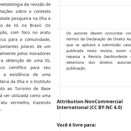
metodologia da revisão de
rtações sobre o contexto
idade pesqueira na Ilha e
tro de IG no Brasil. Os
ião, com foco no aratu
Os autores devem concordar c
termos da Declaração de Direito Au
mica para a comunidade,
que se aplicará a submissão caso
mportantes pilares de um
publicada nesta revista, assim 
cialmente pelos moradores
repassa a Revista GeoNordeste
ara obtenção de uma IG,
detentora dos direitos autora
co científico para seu
publicação.
e a existência de uma
ária da Ilha e o Instituto
nto ao Turismo de Base
rá ser utilizada como uma
Attribution-NonCommerci
ratu vermelho, trazendo
International (CC BY-NC 4.0)
.
Você é livre para: