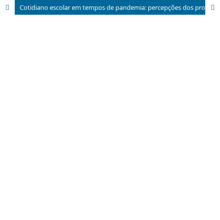
Cotidiano escolar em tempos de pandemia: percepções dos profissionais de educação da rede pública do Rio de Janeiro