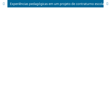
Experiências pedagógicas em um projeto de contraturno escolar: a Dança Afro-Brasileira Cênica