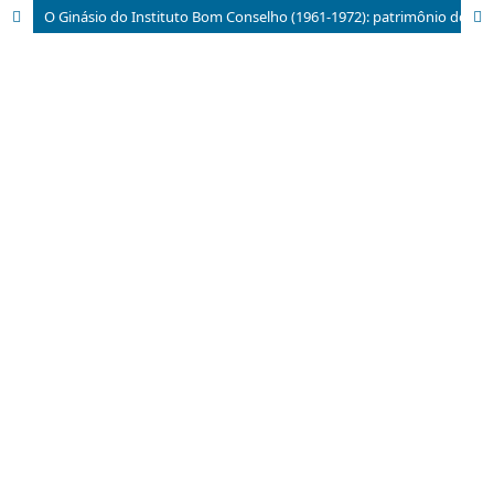
O Ginásio do Instituto Bom Conselho (1961-1972): patrimônio do semiárido baiano