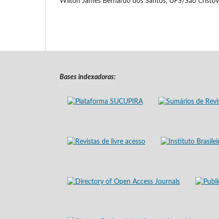
Wilton James Bernardo dos Santos, UFS/São Cristóvã
Bases indexadoras: