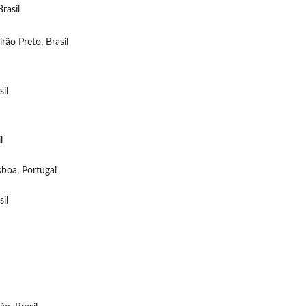
rasil
ão Preto, Brasil
il
l
sboa, Portugal
il