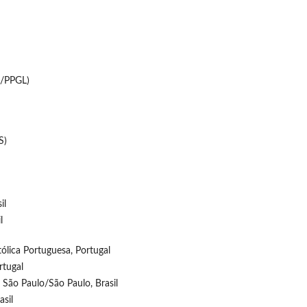
S/PPGL)
S)
il
l
ólica Portuguesa, Portugal
rtugal
 São Paulo/São Paulo, Brasil
asil