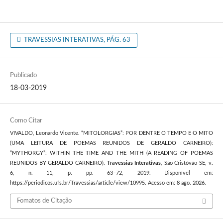
TRAVESSIAS INTERATIVAS, PÁG. 63
Publicado
18-03-2019
Como Citar
VIVALDO, Leonardo Vicente. “MITOLORGIAS”: POR DENTRE O TEMPO E O MITO
(UMA LEITURA DE POEMAS REUNIDOS DE GERALDO CARNEIRO):
“MYTHORGY”: WITHIN THE TIME AND THE MITH (A READING OF POEMAS
REUNIDOS BY GERALDO CARNEIRO).
Travessias Interativas
, São Cristóvão-SE, v.
6, n. 11, p. pp. 63–72, 2019. Disponível em:
https://periodicos.ufs.br/Travessias/article/view/10995. Acesso em: 8 ago. 2026.
Fomatos de Citação