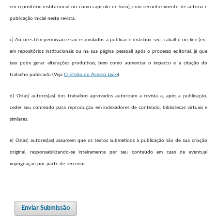
em repositório institucional ou como capítulo de livro), com reconhecimento de autoria e
publicação inicial nesta revista.
c) Autores têm permissão e são estimulados a publicar e distribuir seu trabalho on-line (ex.:
em repositórios institucionais ou na sua página pessoal) após o processo editorial, já que
isso pode gerar alterações produtivas, bem como aumentar o impacto e a citação do
trabalho publicado (Veja
O Efeito do Acesso Livre
).
d) Os(as) autores(as) dos trabalhos aprovados autorizam a revista a, após a publicação,
ceder seu conteúdo para reprodução em indexadores de conteúdo, bibliotecas virtuais e
similares.
e) Os(as) autores(as) assumem que os textos submetidos à publicação são de sua criação
original, responsabilizando-se inteiramente por seu conteúdo em caso de eventual
impugnação por parte de terceiros.
Enviar Submissão