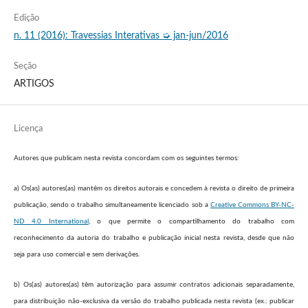
Edição
n. 11 (2016): Travessias Interativas ➭ jan-jun/2016
Seção
ARTIGOS
Licença
Autores que publicam nesta revista concordam com os seguintes termos:
a) Os(as) autores(as) mantêm os direitos autorais e concedem à revista o direito de primeira
publicação, sendo o trabalho simultaneamente licenciado sob a
Creative Commons BY-NC-
ND 4.0 International
, o que permite o compartilhamento do trabalho com
reconhecimento da autoria do trabalho e publicação inicial nesta revista, desde que não
seja para uso comercial e sem derivações.
b) Os(as) autores(as) têm autorização para assumir contratos adicionais separadamente,
para distribuição não-exclusiva da versão do trabalho publicada nesta revista (ex.: publicar