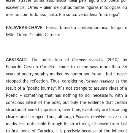
esses, através duma assonância ideal pela figura do poeta por
excelência: Orfeu – além de outras tantas figuras mitológicas ou
mesmo com tudo isso junto. Em suma: verdadeira “mitolorgia”.
PALAVRAS-CHAVE
: Poesia brasileira contemporânea. Tempo e
Mito. Orfeu. Geraldo Carneiro.
ABSTRACT
: The publication of
Poemas reunidos
(2010), by
Eduardo Geraldo Carneiro, came to encompass more than 36
years of poetry notably marked by humor and irony – but it never
stopped the reflection. Thus, considering
Poemas reunidos
as the
result of a "poetic journey", it´s not strange to assume clues of a
Poetic – something that has nothing to do, necessarily, with a
conscious intent of the poet, but only the evidence that certain
structural-themed impression, over time, eventually are becoming
clearer and stronger. Thus, although
Poemas reunidos
leave such
marks less noticeable through its structuring, disposed from last
to first book of Carneiro, it is precisely because of the inherent