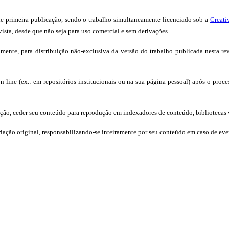
o de primeira publicação, sendo o trabalho simultaneamente licenciado sob a
Creati
ista, desde que não seja para uso comercial e sem derivações.
amente, para distribuição não-exclusiva da versão do trabalho publicada nesta rev
on-line (ex.: em repositórios institucionais ou na sua página pessoal) após o proc
cação, ceder seu conteúdo para reprodução em indexadores de conteúdo, bibliotecas vi
riação original, responsabilizando-se inteiramente por seu conteúdo em caso de eve