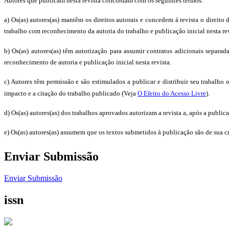
Autores que publicam nesta revista concordam com os seguintes termos:
a) Os(as) autores(as) mantêm os direitos autorais e concedem à revista o direit
trabalho com reconhecimento da autoria do trabalho e publicação inicial nesta rev
b) Os(as) autores(as) têm autorização para assumir contratos adicionais separad
reconhecimento de autoria e publicação inicial nesta revista.
c) Autores têm permissão e são estimulados a publicar e distribuir seu trabalho 
impacto e a citação do trabalho publicado (Veja
O Efeito do Acesso Livre
).
d) Os(as) autores(as) dos trabalhos aprovados autorizam a revista a, após a publi
e) Os(as) autores(as) assumem que os textos submetidos à publicação são de sua c
Enviar Submissão
Enviar Submissão
issn