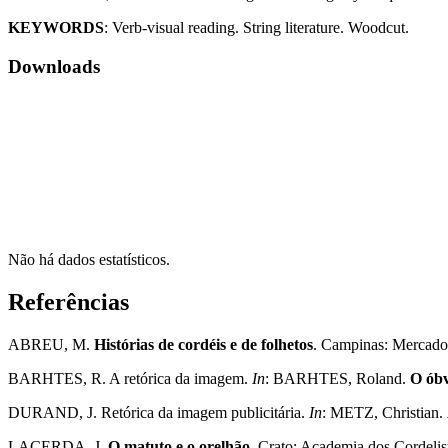
KEYWORDS
: Verb-visual reading. String literature. Woodcut.
Downloads
Não há dados estatísticos.
Referências
ABREU, M.
Histórias de cordéis e de folhetos
. Campinas: Mercado d
BARHTES, R. A retórica da imagem.
In
: BARHTES, Roland.
O óbv
DURAND, J. Retórica da imagem publicitária.
In
: METZ, Christian.
LACERDA, J.
O matuto e o orelhão
. Crato: Academia dos Cordelis