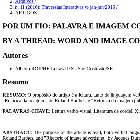
Arquivos
/
n. 11 (2016): Travessias Interativas ➭ jan-jun/2016
/
ARTIGOS
POR UM FIO: PALAVRA E IMAGEM 
BY A THREAD: WORD AND IMAGE C
Autores
Alberto ROIPHE
Letras/UFS - São Cristóvão/SE
Resumo
RESUMO
: O propósito do artigo é a leitura, tanto da linguagem v
“Retórica da imagem”, de Roland Barthes, e “Retórica da imagem publ
PALAVRAS-CHAVE
: Leitura verbo-visual. Literatura de cordel. X
ABSTRACT
: The purpose of the article is read, both verbal lang
Roland Barthes, and "Rhetoric of image advertising" by Jacques Dur