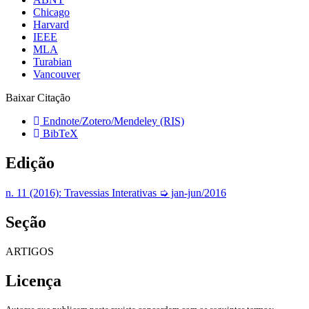
Chicago
Harvard
IEEE
MLA
Turabian
Vancouver
Baixar Citação
Endnote/Zotero/Mendeley (RIS)
BibTeX
Edição
n. 11 (2016): Travessias Interativas ➭ jan-jun/2016
Seção
ARTIGOS
Licença