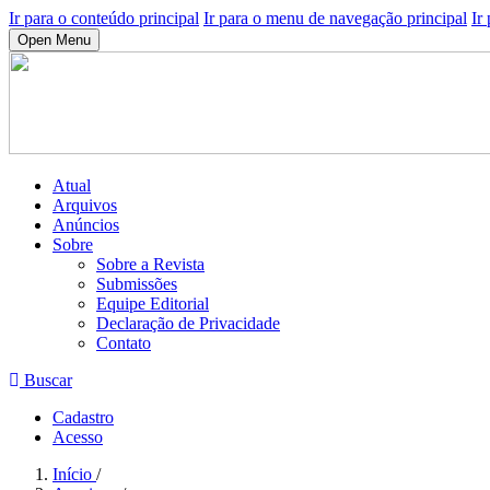
Ir para o conteúdo principal
Ir para o menu de navegação principal
Ir
Open Menu
Atual
Arquivos
Anúncios
Sobre
Sobre a Revista
Submissões
Equipe Editorial
Declaração de Privacidade
Contato
Buscar
Cadastro
Acesso
Início
/