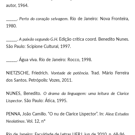
autor, 1964.
______.
Perto do coração selvagem
. Rio de Janeiro: Nova Fronteira,
1980.
______.
A paixão segundo G.H.
Edição crítica coord. Benedito Nunes.
São Paulo: Scipione Cultural, 1997.
______. Água viva. Rio de Janeiro: Rocco, 1998.
NIETZSCHE, Friedrich.
Vontade de potência
. Trad. Mário Ferreira
dos Santos. Petrópolis: Vozes, 2011.
NUNES, Benedito.
O drama da linguagem: uma leitura de Clarice
Lispector
. São Paulo: Ática, 1995.
PENNA, João Camillo. “O nu de Clarice Lispector”. In:
Alea: Estudos
Neolatinos
. Vol. 12, nº
Rio de Janeiro: Faculdade de Letras UFRJ, jun de 2010. p. 68-96.