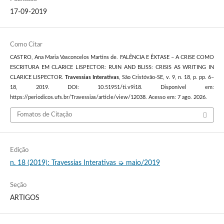
17-09-2019
Como Citar
CASTRO, Ana Maria Vasconcelos Martins de. FALÊNCIA E ÊXTASE – A CRISE COMO
ESCRITURA EM CLARICE LISPECTOR: RUIN AND BLISS: CRISIS AS WRITING IN
CLARICE LISPECTOR.
Travessias Interativas
, São Cristóvão-SE, v. 9, n. 18, p. pp. 6–
18, 2019. DOI: 10.51951/ti.v9i18. Disponível em:
https://periodicos.ufs.br/Travessias/article/view/12038. Acesso em: 7 ago. 2026.
Fomatos de Citação
Edição
n. 18 (2019): Travessias Interativas ➭ maio/2019
Seção
ARTIGOS