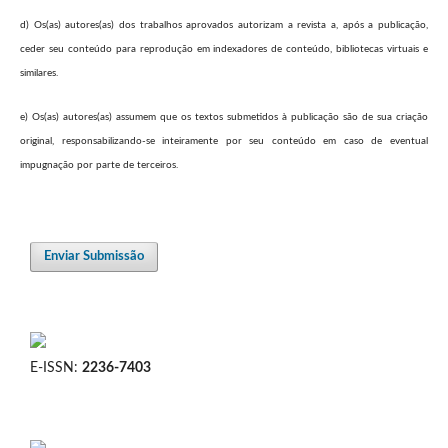
d) Os(as) autores(as) dos trabalhos aprovados autorizam a revista a, após a publicação,
ceder seu conteúdo para reprodução em indexadores de conteúdo, bibliotecas virtuais e
similares.
e) Os(as) autores(as) assumem que os textos submetidos à publicação são de sua criação
original, responsabilizando-se inteiramente por seu conteúdo em caso de eventual
impugnação por parte de terceiros.
Enviar Submissão
E-ISSN:
2236-7403