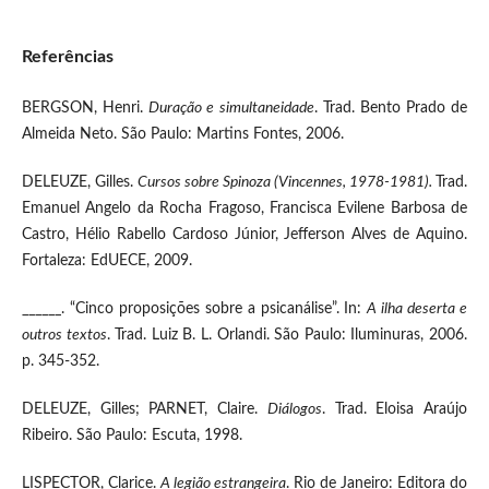
Referências
BERGSON, Henri.
Duração e simultaneidade
. Trad. Bento Prado de
Almeida Neto. São Paulo: Martins Fontes, 2006.
DELEUZE, Gilles.
Cursos sobre Spinoza (Vincennes, 1978-1981).
Trad.
Emanuel Angelo da Rocha Fragoso, Francisca Evilene Barbosa de
Castro, Hélio Rabello Cardoso Júnior, Jefferson Alves de Aquino.
Fortaleza: EdUECE, 2009.
______. “Cinco proposições sobre a psicanálise”. In:
A ilha deserta e
outros textos
. Trad. Luiz B. L. Orlandi. São Paulo: Iluminuras, 2006.
p. 345-352.
DELEUZE, Gilles; PARNET, Claire.
Diálogos
. Trad. Eloisa Araújo
Ribeiro. São Paulo: Escuta, 1998.
LISPECTOR, Clarice.
A legião estrangeira
. Rio de Janeiro: Editora do