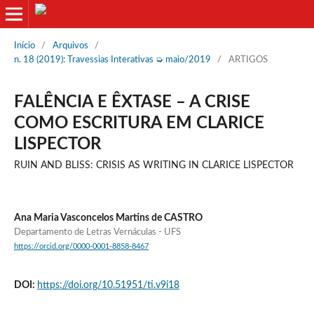
Início
/
Arquivos
/
n. 18 (2019): Travessias Interativas ➭ maio/2019
/
ARTIGOS
FALÊNCIA E ÊXTASE – A CRISE
COMO ESCRITURA EM CLARICE
LISPECTOR
RUIN AND BLISS: CRISIS AS WRITING IN CLARICE LISPECTOR
Ana Maria Vasconcelos Martins de CASTRO
Departamento de Letras Vernáculas - UFS
https://orcid.org/0000-0001-8858-8467
DOI:
https://doi.org/10.51951/ti.v9i18