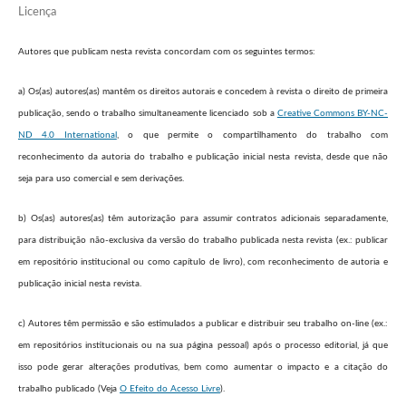
Licença
Autores que publicam nesta revista concordam com os seguintes termos:
a) Os(as) autores(as) mantêm os direitos autorais e concedem à revista o direito de primeira
publicação, sendo o trabalho simultaneamente licenciado sob a
Creative Commons BY-NC-
ND 4.0 International
, o que permite o compartilhamento do trabalho com
reconhecimento da autoria do trabalho e publicação inicial nesta revista, desde que não
seja para uso comercial e sem derivações.
b) Os(as) autores(as) têm autorização para assumir contratos adicionais separadamente,
para distribuição não-exclusiva da versão do trabalho publicada nesta revista (ex.: publicar
em repositório institucional ou como capítulo de livro), com reconhecimento de autoria e
publicação inicial nesta revista.
c) Autores têm permissão e são estimulados a publicar e distribuir seu trabalho on-line (ex.:
em repositórios institucionais ou na sua página pessoal) após o processo editorial, já que
isso pode gerar alterações produtivas, bem como aumentar o impacto e a citação do
trabalho publicado (Veja
O Efeito do Acesso Livre
).