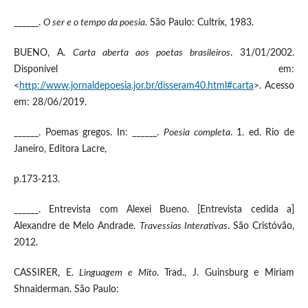
______.
O ser e o tempo da poesia
. São Paulo: Cultrix, 1983.
BUENO, A.
Carta aberta aos poetas brasileiros
. 31/01/2002.
Disponível em:
<
http://www.jornaldepoesia.jor.br/disseram40.html#carta
>. Acesso
em: 28/06/2019.
______. Poemas gregos. In: ______.
Poesia completa
. 1. ed. Rio de
Janeiro, Editora Lacre,
p.173-213.
______. Entrevista com Alexei Bueno. [Entrevista cedida a]
Alexandre de Melo Andrade.
Travessias Interativas
. São Cristóvão,
2012.
CASSIRER, E.
Linguagem e Mito
. Trad., J. Guinsburg e Miriam
Shnaiderman. São Paulo: