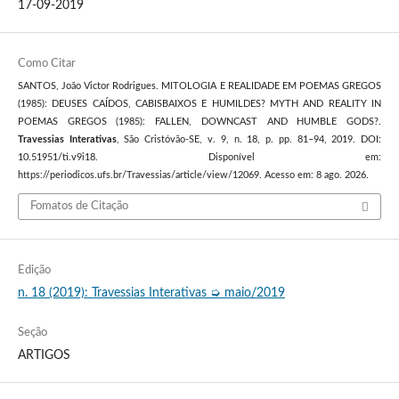
17-09-2019
Como Citar
SANTOS, João Victor Rodrigues. MITOLOGIA E REALIDADE EM POEMAS GREGOS
(1985): DEUSES CAÍDOS, CABISBAIXOS E HUMILDES? MYTH AND REALITY IN
POEMAS GREGOS (1985): FALLEN, DOWNCAST AND HUMBLE GODS?.
Travessias Interativas
, São Cristóvão-SE, v. 9, n. 18, p. pp. 81–94, 2019. DOI:
10.51951/ti.v9i18. Disponível em:
https://periodicos.ufs.br/Travessias/article/view/12069. Acesso em: 8 ago. 2026.
Fomatos de Citação
Edição
n. 18 (2019): Travessias Interativas ➭ maio/2019
Seção
ARTIGOS