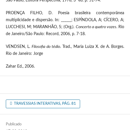
São Paulo, Editora Perspectiva, 1978, 3ª ed. p. 51-74.
PROENÇA FILHO, D. Poesia brasileira contemporânea
multiplicidade e dispersão. In: ______; ESPÍNDOLA, A; CÍCERO, A;
LUCCHESI, M; MARANHÃO, S; (Org.).
Concerto a
quatro vozes
. Rio
de Janeiro/São Paulo: Record, 2006, p. 7-18.
VENDSEN, L.
Filosofia do tédio
. Trad., Maria Luiza X. de A. Borges.
Rio de Janeiro: Jorge
Zahar Ed., 2006.
TRAVESSIAS INTERATIVAS, PÁG. 81
Publicado