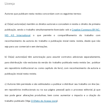
Licença
Autores que publicam nesta revista concordam com os seguintes termos:
a) Os(as) autores(as) mantêm os direitos autorais e concedem à revista o direito de primeira
publicação, sendo o trabalho simultaneamente licenciado sob a
Creative Commons BY-NC-
ND 4.0 International
, o que permite o compartilhamento do trabalho com
reconhecimento da autoria do trabalho e publicação inicial nesta revista, desde que não
seja para uso comercial e sem derivações.
b) Os(as) autores(as) têm autorização para assumir contratos adicionais separadamente,
para distribuição não-exclusiva da versão do trabalho publicada nesta revista (ex.: publicar
em repositório institucional ou como capítulo de livro), com reconhecimento de autoria e
publicação inicial nesta revista.
c) Autores têm permissão e são estimulados a publicar e distribuir seu trabalho on-line (ex.:
em repositórios institucionais ou na sua página pessoal) após o processo editorial, já que
isso pode gerar alterações produtivas, bem como aumentar o impacto e a citação do
trabalho publicado (Veja
O Efeito do Acesso Livre
).