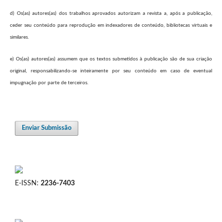
d) Os(as) autores(as) dos trabalhos aprovados autorizam a revista a, após a publicação,
ceder seu conteúdo para reprodução em indexadores de conteúdo, bibliotecas virtuais e
similares.
e) Os(as) autores(as) assumem que os textos submetidos à publicação são de sua criação
original, responsabilizando-se inteiramente por seu conteúdo em caso de eventual
impugnação por parte de terceiros.
Enviar Submissão
E-ISSN:
2236-7403