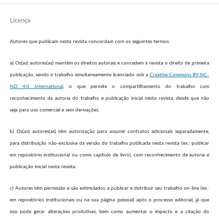
Licença
Autores que publicam nesta revista concordam com os seguintes termos:
a) Os(as) autores(as) mantêm os direitos autorais e concedem à revista o direito de primeira
publicação, sendo o trabalho simultaneamente licenciado sob a
Creative Commons BY-NC-
ND 4.0 International
, o que permite o compartilhamento do trabalho com
reconhecimento da autoria do trabalho e publicação inicial nesta revista, desde que não
seja para uso comercial e sem derivações.
b) Os(as) autores(as) têm autorização para assumir contratos adicionais separadamente,
para distribuição não-exclusiva da versão do trabalho publicada nesta revista (ex.: publicar
em repositório institucional ou como capítulo de livro), com reconhecimento de autoria e
publicação inicial nesta revista.
c) Autores têm permissão e são estimulados a publicar e distribuir seu trabalho on-line (ex.:
em repositórios institucionais ou na sua página pessoal) após o processo editorial, já que
isso pode gerar alterações produtivas, bem como aumentar o impacto e a citação do