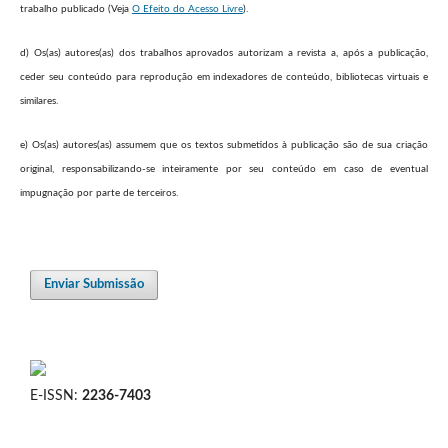
trabalho publicado (Veja
O Efeito do Acesso Livre
).
d) Os(as) autores(as) dos trabalhos aprovados autorizam a revista a, após a publicação,
ceder seu conteúdo para reprodução em indexadores de conteúdo, bibliotecas virtuais e
similares.
e) Os(as) autores(as) assumem que os textos submetidos à publicação são de sua criação
original, responsabilizando-se inteiramente por seu conteúdo em caso de eventual
impugnação por parte de terceiros.
Enviar Submissão
E-ISSN:
2236-7403