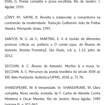
DIAS, G. Poesia completa e prosa escolhida. Rio de Janeiro: J.
Aguilar, 1959.
LÖWY, M.; SAYRE, R. Revolta e melancolia: o romantismo na
contramão da modernidade. Tradução Guilherme João de Freitas
Teixeira. Petrópolis: Vozes, 1995.
SANTOS, N. G. de S.; MARTINS, E. V. A revisão de diferentes
posturas críticas no prefácio a O conde Lopo, de Álvares de
Azevedo. Revista FronteiraZ, São Paulo, n.8, p. 1-13, julho de
2012.
SECCHIN, A. C. Álvares de Azevedo: Morfeu & a musa. In:
SECCHIN, A. C. Percursos da poesia brasileira do século XVIII ao
XXI. Belo Horizonte: Autêntica/UFMG, 2018. p. 71-78.
SHAKESPEARE, W. A tempestade. In: SHAKESPEARE, W. Obra
completa. Nova versão, anotada, de F. Carlos de Almeida Cunha
Medeiros e Oscar Mendes. Rio de Janeiro: Nova Aguilar, 1989
(volume II). p. 911-963.