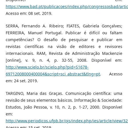
https://www.bad.pt/publicacoes/index.php/congressosbad/artic
Acesso em: 08 set. 2019.
SERRA, Fernando A. Ribeiro; FIATES, Gabriela Gonçalves;
FERREIRA, Manuel Portugal. Publicar é difícil ou faltam
competências? O desafio de pesquisar e publicar em
revistas científicas na visão de editores e revisores
internacionais. RAM, Revista de Administração Mackenzie
[online], v. 9, n. 4, p. 32-55, 2008. Disponível em:
http://www.scielo.br/scielo.php?pid=S1678-
69712008000400004&script=sci_abstract&tlng=pt
. Acesso
em: 24 set. 2019.
TARGINO, Maria das Graças. Comunicação científica: uma
revisão de seus elementos básicos. Informação & Sociedade:
Estudos, João Pessoa, v. 10, n. 2, p. 1-27, 2000. Disponível
em:
http://www.periodicos.ufpb.br/ojs/index.php/ies/article/view/3
Acesso em: 15 set. 2019.