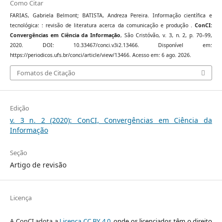
Como Citar
FARIAS, Gabriela Belmont; BATISTA, Andreza Pereira. Informação científica e
tecnológica: : revisão de literatura acerca da comunicação e produção .
ConCI:
Convergências em Ciência da Informação
, São Cristóvão, v. 3, n. 2, p. 70–99,
2020. DOI: 10.33467/conci.v3i2.13466. Disponível em:
https://periodicos.ufs.br/conci/article/view/13466. Acesso em: 6 ago. 2026.
Fomatos de Citação
Edição
v. 3 n. 2 (2020): ConCI, Convergências em Ciência da
Informação
Seção
Artigo de revisão
Licença
A ConCI adota a
Licença
CC BY 4.0
, onde os licenciados têm o direito