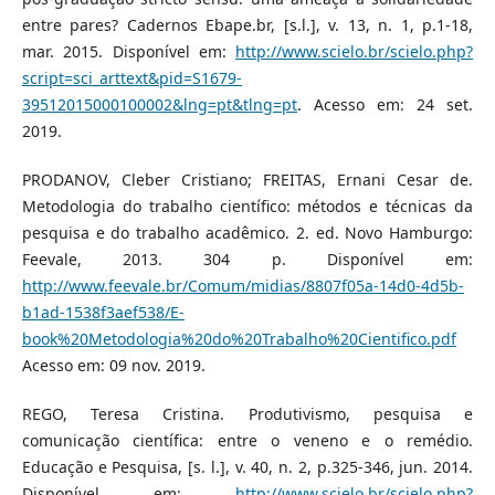
entre pares? Cadernos Ebape.br, [s.l.], v. 13, n. 1, p.1-18,
mar. 2015. Disponível em:
http://www.scielo.br/scielo.php?
script=sci_arttext&pid=S1679-
39512015000100002&lng=pt&tlng=pt
. Acesso em: 24 set.
2019.
PRODANOV, Cleber Cristiano; FREITAS, Ernani Cesar de.
Metodologia do trabalho científico: métodos e técnicas da
pesquisa e do trabalho acadêmico. 2. ed. Novo Hamburgo:
Feevale, 2013. 304 p. Disponível em:
http://www.feevale.br/Comum/midias/8807f05a-14d0-4d5b-
b1ad-1538f3aef538/E-
book%20Metodologia%20do%20Trabalho%20Cientifico.pdf
Acesso em: 09 nov. 2019.
REGO, Teresa Cristina. Produtivismo, pesquisa e
comunicação científica: entre o veneno e o remédio.
Educação e Pesquisa, [s. l.], v. 40, n. 2, p.325-346, jun. 2014.
Disponível em:
http://www.scielo.br/scielo.php?