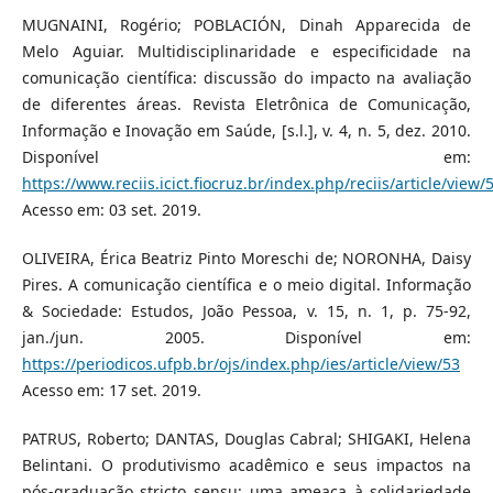
MUGNAINI, Rogério; POBLACIÓN, Dinah Apparecida de
Melo Aguiar. Multidisciplinaridade e especificidade na
comunicação científica: discussão do impacto na avaliação
de diferentes áreas. Revista Eletrônica de Comunicação,
Informação e Inovação em Saúde, [s.l.], v. 4, n. 5, dez. 2010.
Disponível em:
https://www.reciis.icict.fiocruz.br/index.php/reciis/article/view/
Acesso em: 03 set. 2019.
OLIVEIRA, Érica Beatriz Pinto Moreschi de; NORONHA, Daisy
Pires. A comunicação científica e o meio digital. Informação
& Sociedade: Estudos, João Pessoa, v. 15, n. 1, p. 75-92,
jan./jun. 2005. Disponível em:
https://periodicos.ufpb.br/ojs/index.php/ies/article/view/53
Acesso em: 17 set. 2019.
PATRUS, Roberto; DANTAS, Douglas Cabral; SHIGAKI, Helena
Belintani. O produtivismo acadêmico e seus impactos na
pós-graduação stricto sensu: uma ameaça à solidariedade