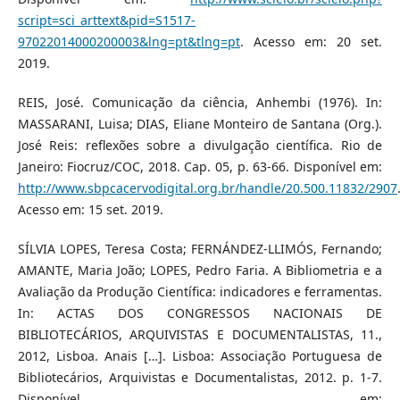
script=sci_arttext&pid=S1517-
97022014000200003&lng=pt&tlng=pt
. Acesso em: 20 set.
2019.
REIS, José. Comunicação da ciência, Anhembi (1976). In:
MASSARANI, Luisa; DIAS, Eliane Monteiro de Santana (Org.).
José Reis: reflexões sobre a divulgação científica. Rio de
Janeiro: Fiocruz/COC, 2018. Cap. 05, p. 63-66. Disponível em:
http://www.sbpcacervodigital.org.br/handle/20.500.11832/2907
Acesso em: 15 set. 2019.
SÍLVIA LOPES, Teresa Costa; FERNÁNDEZ-LLIMÓS, Fernando;
AMANTE, Maria João; LOPES, Pedro Faria. A Bibliometria e a
Avaliação da Produção Científica: indicadores e ferramentas.
In: ACTAS DOS CONGRESSOS NACIONAIS DE
BIBLIOTECÁRIOS, ARQUIVISTAS E DOCUMENTALISTAS, 11.,
2012, Lisboa. Anais […]. Lisboa: Associação Portuguesa de
Bibliotecários, Arquivistas e Documentalistas, 2012. p. 1-7.
Disponível em: