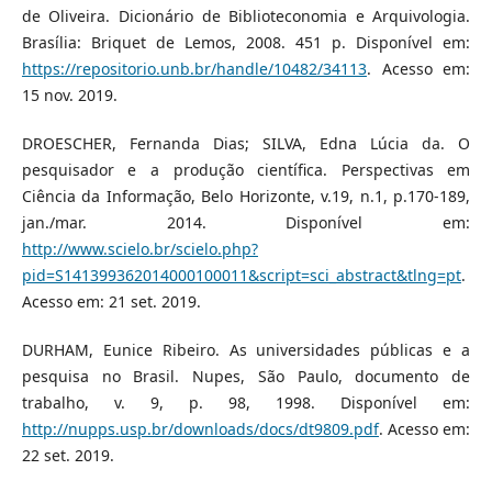
de Oliveira. Dicionário de Biblioteconomia e Arquivologia.
Brasília: Briquet de Lemos, 2008. 451 p. Disponível em:
https://repositorio.unb.br/handle/10482/34113
. Acesso em:
15 nov. 2019.
DROESCHER, Fernanda Dias; SILVA, Edna Lúcia da. O
pesquisador e a produção científica. Perspectivas em
Ciência da Informação, Belo Horizonte, v.19, n.1, p.170-189,
jan./mar. 2014. Disponível em:
http://www.scielo.br/scielo.php?
pid=S141399362014000100011&script=sci_abstract&tlng=pt
.
Acesso em: 21 set. 2019.
DURHAM, Eunice Ribeiro. As universidades públicas e a
pesquisa no Brasil. Nupes, São Paulo, documento de
trabalho, v. 9, p. 98, 1998. Disponível em:
http://nupps.usp.br/downloads/docs/dt9809.pdf
. Acesso em:
22 set. 2019.