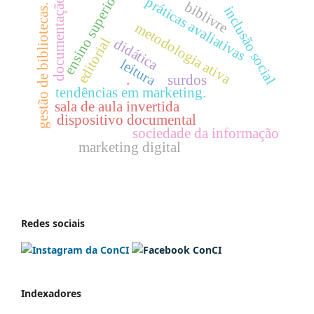
ensino superior
práticas avaliativas
documentação
biblivre
gestão de bibliotecas.
inclusão social
metodologia ativa
editorial
didática
leitura
surdos
.
tendências em marketing.
sala de aula invertida
dispositivo documental
sociedade da informação
marketing digital
Redes sociais
Indexadores