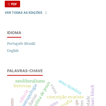
PDF
VER TODAS AS EDIÇÕES
IDIOMA
Português (Brasil)
English
PALAVRAS-CHAVE
etno-história
neoliberalismo
carolina de jesus
antropologia
ferrovias
vírus
marc bloch
ciência
conceição evaristo
biografia
viagens