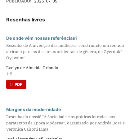
PUBLICADO:
2026-07-09
Resenhas livres
De onde vêm nossas referências?
Resenha de A invenção das mulheres: construindo um sentido
africano para os discursos ocidentais de gênero, de Oyèrónké
Oyewùmí
Evelyn de Almeida Orlando
1-5
PDF
Margens da modernidade
Resenha do dossiê “A Sociedade e as práticas letradas nos
paratextos da Época Moderna”, organizado por Andréa Doré e
Verônica Calsoni Lima
José Alexandre Bail Kazienko