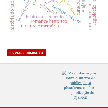
beatriz góis dantas
turismo e sociedade
história do turismo
caruaru-pe
viajantes
turismo
lgbtquia+
mulheres negras
legislação
beatriz nascimento
romance histórico
literatura e memória
ENVIAR SUBMISSÃO