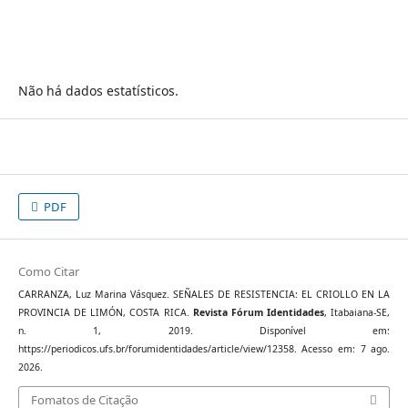
Não há dados estatísticos.
PDF
Como Citar
CARRANZA, Luz Marina Vásquez. SEÑALES DE RESISTENCIA: EL CRIOLLO EN LA
PROVINCIA DE LIMÓN, COSTA RICA.
Revista Fórum Identidades
, Itabaiana-SE,
n. 1, 2019. Disponível em:
https://periodicos.ufs.br/forumidentidades/article/view/12358. Acesso em: 7 ago.
2026.
Fomatos de Citação