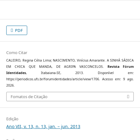
PDF
Como Citar
CALEIRO, Regina Célia Lima; NASCIMENTO, Vinícius Amarante. A SINHÁ SÁDICA
EM CHICA QUE MANDA, DE AGRIPA VASCONCELOS.
Revista Fórum
Identidades
, Itabaiana-SE, 2013. Disponível em:
https://periodicos.ufs.br/forumidentidades/article/view/1706. Acesso em: 9 ago.
2026.
Fomatos de Citação
Edição
Ano VII, v. 13, n. 13, jan. – jun. 2013