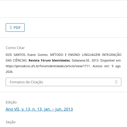
PDF
Como Citar
DOS SANTOS, Evanir Gomes. MÉTODO E ENSINO: LINGUAGEM INTEGRAÇÃO
DAS CIÊNCIAS.
Revista Fórum Identidades
, Itabaiana-SE, 2013. Disponível em:
https://periodicos.ufs.br/forumidentidades/article/view/1711. Acesso em: 9 ago.
2026.
Fomatos de Citação
Edição
Ano VII, v. 13, n. 13, jan. – jun. 2013
Seção