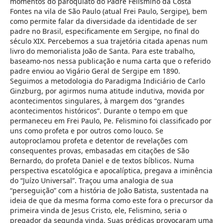
momentos do paroquiato do Padre Felismino da Costa
Fontes na vila de São Paulo (atual Frei Paulo, Sergipe), bem
como permite falar da diversidade da identidade de ser
padre no Brasil, especificamente em Sergipe, no final do
século XIX. Percebemos a sua trajetória citada apenas num
livro do memorialista João de Santa. Para este trabalho,
baseamo-nos nessa publicação e numa carta que o referido
padre enviou ao Vigário Geral de Sergipe em 1890.
Seguimos a metodologia do Paradigma Indiciário de Carlo
Ginzburg, por agirmos numa atitude indutiva, movida por
acontecimentos singulares, à margem dos “grandes
acontecimentos históricos”. Durante o tempo em que
permaneceu em Frei Paulo, Pe. Felismino foi classificado por
uns como profeta e por outros como louco. Se
autoproclamou profeta e detentor de revelações com
consequentes provas, embasadas em citações de São
Bernardo, do profeta Daniel e de textos bíblicos. Numa
perspectiva escatológica e apocalíptica, pregava a iminência
do “Juízo Universal”. Traçou uma analogia de sua
“perseguição” com a história de João Batista, sustentada na
ideia de que da mesma forma como este fora o precursor da
primeira vinda de Jesus Cristo, ele, Felismino, seria o
pregador da segunda vinda. Suas prédicas provocaram uma