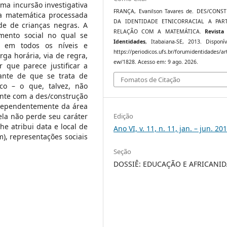
ma incursão investigativa
FRANÇA, Evanilson Tavares de. DES/CON
 a matemática processada
DA IDENTIDADE ETNICORRACIAL A PAR
de de crianças negras. A
RELAÇÃO COM A MATEMÁTICA.
Revista
mento social no qual se
Identidades
, Itabaiana-SE, 2013. Disponí
o em todos os níveis e
https://periodicos.ufs.br/forumidentidades/art
a horária, via de regra,
ew/1828. Acesso em: 9 ago. 2026.
r que parece justificar a
nante de que se trata de
Fomatos de Citação
o – o que, talvez, não
nte com a des/construção
ndependentemente da área
Edição
 ela não perde seu caráter
 atribui data e local de
Ano VI, v. 11, n. 11, jan. – jun. 20
), representações sociais
Seção
DOSSIÊ: EDUCAÇÃO E AFRICANI