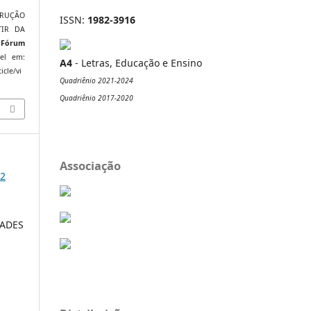
STRUÇÃO
ISSN:
1982-3916
TIR DA
 Fórum
vel em:
A4
- Letras, Educação e Ensino
icle/vi
Quadriênio 2021-2024
Quadriênio 2017-2020
Associação
12
DADES