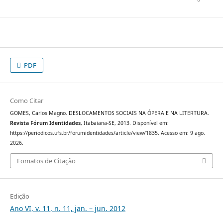
PDF
Como Citar
GOMES, Carlos Magno. DESLOCAMENTOS SOCIAIS NA ÓPERA E NA LITERTURA.
Revista Fórum Identidades
, Itabaiana-SE, 2013. Disponível em:
https://periodicos.ufs.br/forumidentidades/article/view/1835. Acesso em: 9 ago.
2026.
Fomatos de Citação
Edição
Ano VI, v. 11, n. 11, jan. – jun. 2012