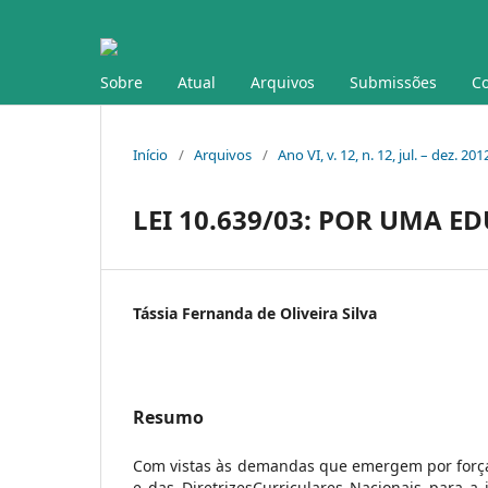
Sobre
Atual
Arquivos
Submissões
Co
Início
/
Arquivos
/
Ano VI, v. 12, n. 12, jul. – dez. 201
LEI 10.639/03: POR UMA 
Tássia Fernanda de Oliveira Silva
Resumo
Com vistas às demandas que emergem por força 
e das DiretrizesCurriculares Nacionais para a