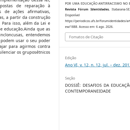
POR UMA EDUCAÇÃO ANTIRRACISMO NO B
opostas de reparação à
Revista Fórum Identidades
, Itabaiana-SE
s de ações afirmativas,
Disponível e
s, a partir da construção
https://periodicos.ufs.br/forumidentidades/art
Para isso, além da Lei e
ew/1888. Acesso em: 6 ago. 2026.
a e educação.Ainda que as
 incloncusas, entendemos
Fomatos de Citação
, podem usar o seu poder
jar para agirmos contra
lenciar os gruposétnicos
Edição
Ano VI, v. 12, n. 12, jul. – dez. 201
Seção
DOSSIÊ: DESAFIOS DA EDUCAÇ
CONTEMPORANEIDADE